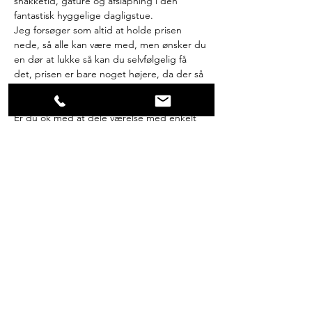
snakketid, gåture og afslapning i den 
fantastisk hyggelige dagligstue.
Jeg forsøger som altid at holde prisen 
nede, så alle kan være med, men ønsker du 
en dør at lukke så kan du selvfølgelig få 
det, prisen er bare noget højere, da der så 
kan være færre med på grund af værelses 
fordelingen.
Er du ok med at dele værelse med enkelt 
seng er prisen 3.800 kr,
Har du en veninde du kan dele 
dobbeltseng med er prisen 3000 kr,
Vil du have mulighed for at lukke en dør og 
have eget værelse så er prisen 6.000 kr
Alle priser er med fuld forplejning, 
overnatning og 8 gange yoga.
Læs mere >