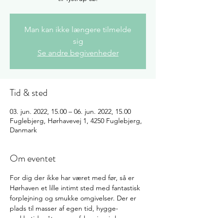
Man kan ikke længere tilmelde
sig
Se andre begivenheder
Tid & sted
03. jun. 2022, 15.00 – 06. jun. 2022, 15.00
Fuglebjerg, Hørhavevej 1, 4250 Fuglebjerg,
Danmark
Om eventet
For dig der ikke har været med før, så er 
Hørhaven et lille intimt sted med fantastisk 
forplejning og smukke omgivelser. Der er 
plads til masser af egen tid, hygge-