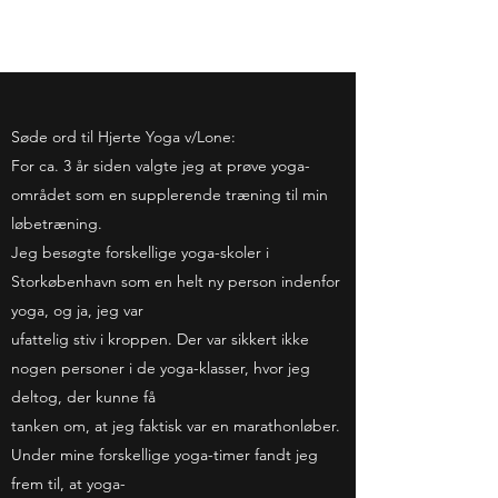
Søde ord til Hjerte Yoga v/Lone:
For ca. 3 år siden valgte jeg at prøve yoga-
området som en supplerende træning til min
løbetræning.
Jeg besøgte forskellige yoga-skoler i
Storkøbenhavn som en helt ny person indenfor
yoga, og ja, jeg var
ufattelig stiv i kroppen. Der var sikkert ikke
nogen personer i de yoga-klasser, hvor jeg
deltog, der kunne få
tanken om, at jeg faktisk var en marathonløber.
Under mine forskellige yoga-timer fandt jeg
frem til, at yoga-