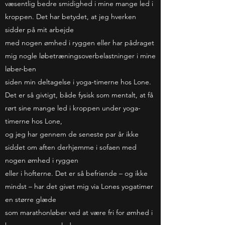
væsentlig bedre smidighed i mine mange led i
kroppen. Det har betydet, at jeg hverken
sidder på mit arbejde
med nogen ømhed i ryggen eller har pådraget
mig nogle løbetræningsoverbelastninger i mine
løber-ben
siden min deltagelse i yoga-timerne hos Lone.
Det er så givtigt, både fysisk som mentalt, at få
rørt sine mange led i kroppen under yoga-
timerne hos Lone,
og jeg har gennem de seneste par år ikke
siddet om aften derhjemme i sofaen med
nogen ømhed i ryggen
eller i hofterne. Det er så befriende – og ikke
mindst – har det givet mig via Lones yogatimer
en større glæde
som marathonløber ved at være fri for ømhed i