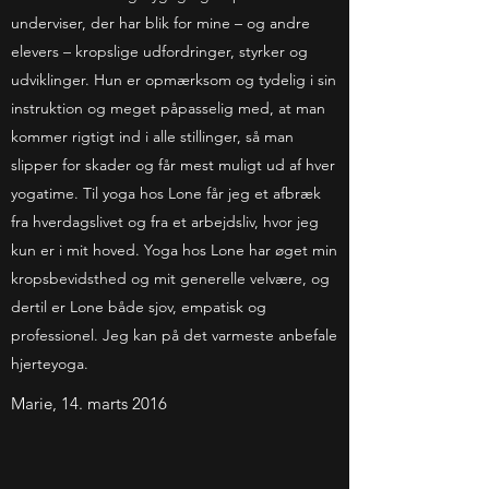
underviser, der har blik for mine – og andre
elevers – kropslige udfordringer, styrker og
udviklinger. Hun er opmærksom og tydelig i sin
instruktion og meget påpasselig med, at man
kommer rigtigt ind i alle stillinger, så man
slipper for skader og får mest muligt ud af hver
yogatime. Til yoga hos Lone får jeg et afbræk
fra hverdagslivet og fra et arbejdsliv, hvor jeg
kun er i mit hoved. Yoga hos Lone har øget min
kropsbevidsthed og mit generelle velvære, og
dertil er Lone både sjov, empatisk og
professionel. Jeg kan på det varmeste anbefale
hjerteyoga.
Marie, 14. marts 2016