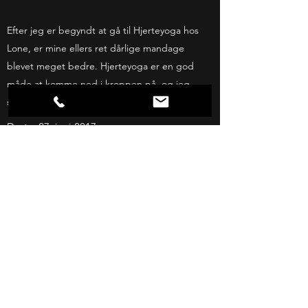
Efter jeg er begyndt at gå til Hjerteyoga hos
Lone, er mine ellers ret dårlige mandage
blevet meget bedre. Hjerteyoga er en god
måde at komme ned i kroppen på, og jeg
sover meget bedre efter yoga.
Dorte, 27. juni 2017
Hvis jeg kunne, så kom jeg hver anden dag
hos Lone Brochs Hjerte Yoga. Den tid har jeg
ikke med job og tre børn. Men jeg ser frem til
den dag, hvor jeg får mere tid - ligesom jeg
hver uge ser frem til mine timer hos Hjerte
Yoga. Min krop, mit tempo, mit velvære er helt
anderledes efter yoga. Og det er SÅ dejligt.
Anja, 7. marts 2016