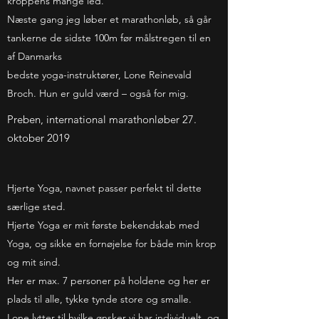
kroppens mange led.
Næste gang jeg løber et marathonløb, så går
tankerne de sidste 100m før målstregen til en
af Danmarks
bedste yoga-instruktører, Lone Reinevald
Broch. Hun er guld værd – også for mig.
Preben, international marathonløber 27.
oktober 2019
Hjerte Yoga, navnet passer perfekt til dette
særlige sted.
Hjerte Yoga er mit første bekendskab med
Yoga, og sikke en fornøjelse for både min krop
og mit sind.
Her er max. 7 personer på holdene og her er
plads til alle, tykke tynde store og smalle.
Lone lytter til hvilke ønsker vi har individuelt, og