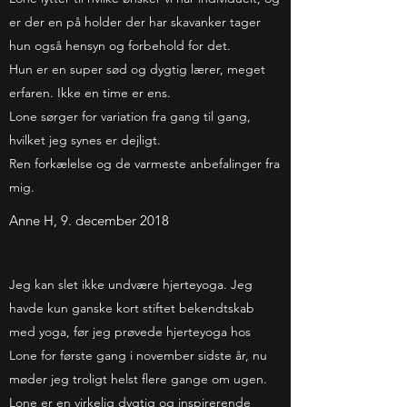
er der en på holder der har skavanker tager
hun også hensyn og forbehold for det.
Hun er en super sød og dygtig lærer, meget
erfaren. Ikke en time er ens.
Lone sørger for variation fra gang til gang,
hvilket jeg synes er dejligt.
Ren forkælelse og de varmeste anbefalinger fra
mig.
Anne H, 9. december 2018
Jeg kan slet ikke undvære hjerteyoga. Jeg
havde kun ganske kort stiftet bekendtskab
med yoga, før jeg prøvede hjerteyoga hos
Lone for første gang i november sidste år, nu
møder jeg troligt helst flere gange om ugen.
Lone er en virkelig dygtig og inspirerende