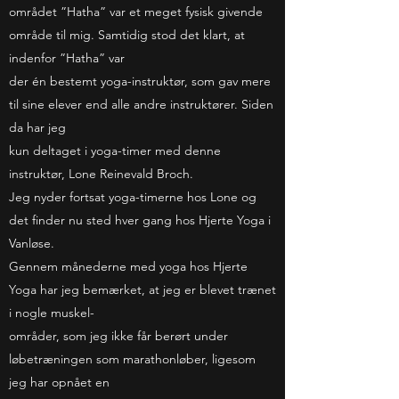
området ”Hatha” var et meget fysisk givende
område til mig. Samtidig stod det klart, at
indenfor ”Hatha” var
der én bestemt yoga-instruktør, som gav mere
til sine elever end alle andre instruktører. Siden
da har jeg
kun deltaget i yoga-timer med denne
instruktør, Lone Reinevald Broch.
Jeg nyder fortsat yoga-timerne hos Lone og
det finder nu sted hver gang hos Hjerte Yoga i
Vanløse.
Gennem månederne med yoga hos Hjerte
Yoga har jeg bemærket, at jeg er blevet trænet
i nogle muskel-
områder, som jeg ikke får berørt under
løbetræningen som marathonløber, ligesom
jeg har opnået en