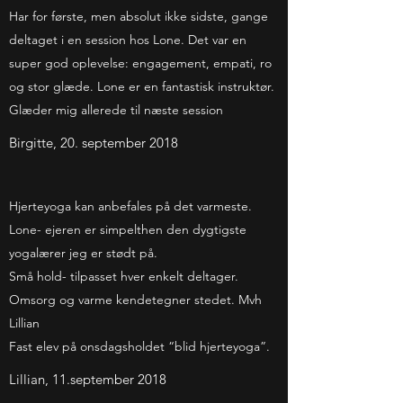
Har for første, men absolut ikke sidste, gange
deltaget i en session hos Lone. Det var en
super god oplevelse: engagement, empati, ro
og stor glæde. Lone er en fantastisk instruktør.
Glæder mig allerede til næste session
Birgitte, 20. september 2018
Hjerteyoga kan anbefales på det varmeste.
Lone- ejeren er simpelthen den dygtigste
yogalærer jeg er stødt på.
Små hold- tilpasset hver enkelt deltager.
Omsorg og varme kendetegner stedet. Mvh
Lillian
Fast elev på onsdagsholdet “blid hjerteyoga”.
Lillian, 11.september 2018